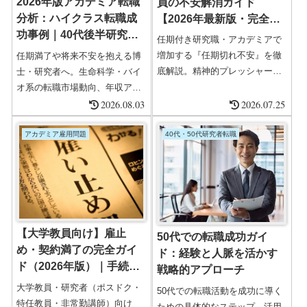
2026年版アカデミア転職
員の不安解消ガイド
分析：ハイクラス転職成
【2026年最新版・完全
功事例｜40代後半研究職
版】
任期付き研究職・アカデミアで
ポスドクから民間企業
増加する『任期切れ不安』を徹
任期満了や将来不安を抱える博
底解説。精神的プレッシャーの
士・研究者へ。生命科学・バイ
ケア、転職成功実例、キャリア
オ系の転職市場動向、年収アッ
再設計、相談窓口一覧、支援サ
プの現実、書類・面接対策、
2026.08.03
2026.07.25
ービス紹介まで包括的にカバ
40〜50代の成功事例、エージェ
ー。2025年最新版のリアルな声
ント選びまで2026年最新版とし
アカデミア雇用問題
40代・50代研究者転職
と具体的アドバイスであなたの
て徹底解説。
悩みに応えます。
【大学教員向け】雇止
50代での転職成功ガイ
め・契約満了の完全ガイ
ド：経験と人脈を活かす
ド（2026年版）｜手続
戦略的アプローチ
き・判例・実務対応
大学教員・研究者（ポスドク・
50代での転職活動を成功に導く
特任教員・非常勤講師）向け
ための具体的なステップ、活用