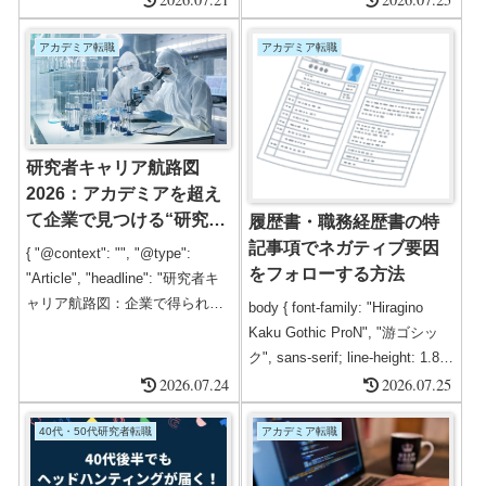
ウハウ**を網羅しています。実
術、エージェント利用法まで網
際の体験談、転職市場動向、エ
羅し、後悔しない転職を実現。
アカデミア転職
アカデミア転職
ージェント比較、FAQまで、専
門家監修の情報と独自データで
徹底解説します。年収アップ・
キャリアアップ成功事例、企業
が求める博士人材の最新トレン
研究者キャリア航路図
ド、応募書類・面接対策、悩...
2026：アカデミアを超え
て企業で見つける“研究の
履歴書・職務経歴書の特
やりがい”と成長戦略
記事項でネガティブ要因
{ "@context": "", "@type":
をフォローする方法
"Article", "headline": "研究者キ
ャリア航路図：企業で得られる
body { font-family: "Hiragino
仕事のやりがい", "description":
Kaku Gothic ProN", "游ゴシッ
"博士・研究者が企業で働く際の
ク", sans-serif; line-height: 1.8;
やりがいやキャリア成長を解
2026.07.24
margin: 20px; } h1, h2, h3 { text-
2026.07.25
説。社会実装、チーム研究、ス
align: center; margin-top: 40px; }
ピード感などアカデミアにはな
p { margin: 15px 0; } strong {
40代・50代研究者転職
アカデミア転職
い魅力を紹介。", "author": {
color: #c00;...
"@type": "Person", "name": "...