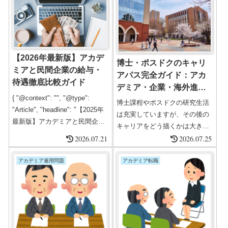
【2026年最新版】アカデ
博士・ポスドクのキャリ
ミアと民間企業の給与・
アパス完全ガイド：アカ
待遇徹底比較ガイド
デミア・企業・海外進出
{ "@context": "", "@type":
まで徹底解説
博士課程やポスドクの研究生活
"Article", "headline": "【2025年
は充実していますが、その後の
最新版】アカデミアと民間企業
キャリアをどう描くかは大きな
の給与・待遇徹底比較ガイド",
2026.07.21
課題です。アカデミア内での教
2026.07.25
"description": "アカデミア（大
授職や助教職を目指す道、民間
学・研究機関）と民間企業にお
企業への転職、海外研究機関で
アカデミア雇用問題
アカデミア転職
ける研究者の給与、待遇、キャ
のキャリア構築など、選択肢は
リアの違いを15,000字で徹底分
多岐にわたります。本記事で
析。博士・ポスドク・大学教員
は、博士・ポスドクが進むキャ
が進路を選ぶための最新データ
リアパスを体系的に解説し、成
と戦略を紹介。", "author...
功のポイントや注意点を詳しく