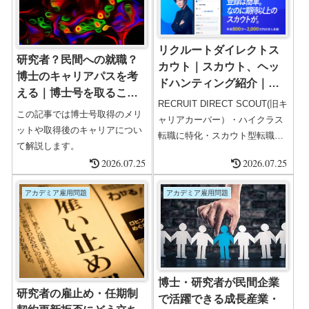
ニア必見。
究職は、専門性の深さ、再現性
の高い問題解決力、プロジェク
ト推進力をどう企業向けに翻訳
リクルートダイレクトス
研究者？民間への就職？
できるかで結果が変わります。
カウト｜スカウト、ヘッ
博士のキャリアパスを考
目次 アカデミア転職が不利と言
ドハンティング紹介｜口
える｜博士号を取ること
われる理由 40代後半でも評価さ
コミ評判
RECRUIT DIRECT SCOUT(旧キ
の意味・メリット・
れる強み 年収アップが起...
この記事では博士号取得のメリ
ャリアカーバー）・ハイクラス
ットや取得後のキャリアについ
転職に特化・スカウト型転職エ
て解説します。
ージェント・ヘッドハンターの
2026.07.25
2026.07.25
実力は高い本当にスカウトが届
くリクルートダイレクトスカウ
アカデミア雇用問題
アカデミア雇用問題
トリクルートダイレクトスカウ
トはリクルートが運営するハイ
クラス専門のヘッドハンティン
グサービスです。ヘッドハンタ
ーが2500名ほど在籍し、年収
800万円以上の一般非公開ハイ
博士・研究者が民間企業
研究者の雇止め・任期制
クラス・エグゼクティブ向けの
で活躍できる成長産業・