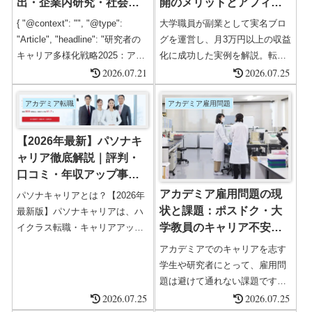
出・企業内研究・社会実
開のメリットとアフィリ
装の選び方
エイト収益化戦略
{ "@context": "", "@type":
大学職員が副業として実名ブロ
"Article", "headline": "研究者の
グを運営し、月3万円以上の収益
キャリア多様化戦略2025：アカ
化に成功した実例を解説。転職
デミア脱出・企業内研究・社会
2026.07.21
サイト比較表・アフィリエイト
2026.07.25
実装の選び方", "description":
の現実・副業の始め方・大学職
"博士・研究者のためのキャリア
員ならではの強みを紹介しま
アカデミア転職
アカデミア雇用問題
多様化戦略ガイド。アカデミ
す。
ア、企業、公的研究機関、社会
【2026年最新】パソナキ
実装型キャリアまで、2025年の
ャリア徹底解説｜評判・
最新動向を基に徹底分析。",
口コミ・年収アップ事
"author": { "@type...
例・利用の流れ
アカデミア雇用問題の現
パソナキャリアとは？【2026年
状と課題：ポスドク・大
最新版】パソナキャリアは、ハ
学教員のキャリア不安を
イクラス転職・キャリアアップ
支援に特化した国内最大級の転
徹底解説
アカデミアでのキャリアを志す
職エージェントです。1976年創
学生や研究者にとって、雇用問
業のパソナグループが運営し、
題は避けて通れない課題です。
全国47都道府県に拠点を構える
2026.07.25
ポスドクや大学教員の多くが任
2026.07.25
安心の体制。2026年現在、年収