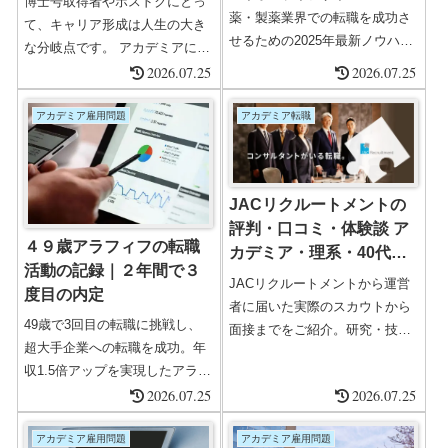
博士号取得者やポスドクにとっ
まで徹底解説
薬・製薬業界での転職を成功さ
て、キャリア形成は人生の大き
せるための2025年最新ノウハウ
な分岐点です。 アカデミアに残
を徹底解説。市場トレンド・求
るのか、民間企業へ進むのか、
2026.07.25
2026.07.25
められるスキル・職種別対策・
海外で研究キャリアを築くの
企業選びのポイント・おすすめ
か。 選択肢は多い一方で、情報
アカデミア雇用問題
アカデミア転職
転職エージェント・リアルな体
が断片的で「何から始めればい
験談まで、現場経験者が1万字で
いのか分からない」という声も
詳しく紹介
多く聞かれます。本記事では、
JACリクルートメントの
博士・ポスドクがキャリア形成
評判・口コミ・体験談 ア
を進めるうえで必要な 「現状把
４９歳アラフィフの転職
カデミア・理系・40代以
握 → 自己分析 → キャリア選択
活動の記録｜２年間で３
上の転職に強いエージェ
→ スキル戦略 → ネットワーク
JACリクルートメントから運営
度目の内定
ント【2026年最新】
→ メンタルケア ...
者に届いた実際のスカウトから
49歳で3回目の転職に挑戦し、
面接までをご紹介。研究・技術
超大手企業への転職を成功。年
系・博士号取得者、理系出身者
収1.5倍アップを実現したアラフ
の転職に強く、女性エージェン
ィフの転職戦略とは？大手企業
2026.07.25
2026.07.25
トの割合が高いのも特徴。女性
の書類通過から内定までの実体
の転職も手厚くサポートしてく
験を詳細公開。
アカデミア雇用問題
アカデミア雇用問題
れます。