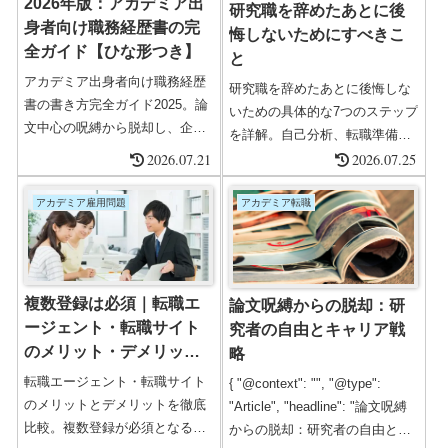
2026年版：アカデミア出
研究職を辞めたあとに後
す。
る情報を提供します。1. 博士・
身者向け職務経歴書の完
悔しないためにすべきこ
ポスドクのキャリア課題博士・
全ガイド【ひな形つき】
と
ポスドクの多くは、雇用の不安
アカデミア出身者向け職務経歴
定さや研究資金の確保、海外で
研究職を辞めたあとに後悔しな
書の書き方完全ガイド2025。論
の経...
いための具体的な7つのステップ
文中心の呪縛から脱却し、企
を詳解。自己分析、転職準備、
業・教育・社会実装分野で成
2026.07.21
スキルアップ、経済的備えなど
2026.07.25
果・スキルを可視化する方法や
大切なポイントを網羅。
ひな形4種類を紹介。
アカデミア雇用問題
アカデミア転職
複数登録は必須｜転職エ
論文呪縛からの脱却：研
ージェント・転職サイト
究者の自由とキャリア戦
のメリット・デメリット
略
とハイクラス転職成功事
転職エージェント・転職サイト
{ "@context": "", "@type":
例
のメリットとデメリットを徹底
"Article", "headline": "論文呪縛
比較。複数登録が必須となる理
からの脱却：研究者の自由とキ