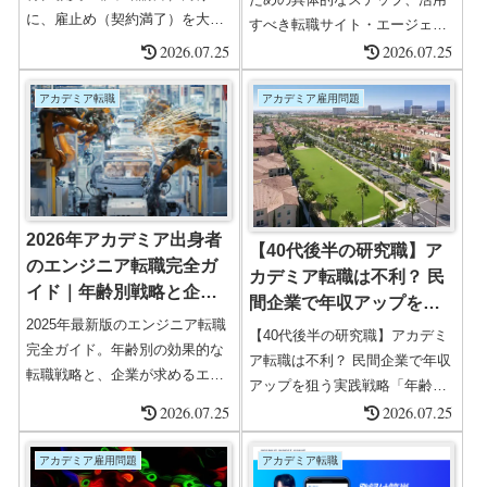
に、雇止め（契約満了）を大学
すべき転職サイト・エージェン
特有の視点でやさしく解説。無
2026.07.25
ト、成功事例を交えて詳しく解
2026.07.25
期転換・労働契約法19条の適
説します。
用、判例、準備すべき証拠、労
アカデミア転職
アカデミア雇用問題
働審判・地位確認訴訟の流れ、
再就職・キャリアの選択肢ま
で、2025年最新版の実務ガイド
です。
2026年アカデミア出身者
【40代後半の研究職】ア
のエンジニア転職完全ガ
カデミア転職は不利？ 民
イド｜年齢別戦略と企業
間企業で年収アップを狙
が求める人物像
2025年最新版のエンジニア転職
う実践戦略
【40代後半の研究職】アカデミ
完全ガイド。年齢別の効果的な
ア転職は不利？ 民間企業で年収
転職戦略と、企業が求めるエン
アップを狙う実践戦略「年齢が
ジニアの人物像を詳しく解説。
2026.07.25
高いから不利」と言われがちな
2026.07.25
成功するための心構えや応募・
アカデミア転職でも、戦い方を
面接対策も掲載。理想のキャリ
間違えなければ十分にチャンス
アカデミア雇用問題
アカデミア転職
アと年収アップを目指すエンジ
はあります。特に40代後半の研