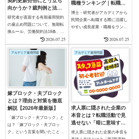
契約更新拒否にどう立ち
高収入案件を多...
職種ランキング｜転職サ
向かうか？裁判例と法的
イト活用法2026
博士・研究者がアカデミアから
対応を徹底解説
研究者が直面する有期雇用契約
民間企業へ転職する際に活躍し
の雇止め問題について、無期転
やすい成長産業・職種をランキ
換ルール、労働契約法19条、裁
ング形式で解説。おすすめ転職
判例、事例、体験談を交えなが
2026.07.25
2026.07.25
サイトやエージェント活用法も
ら具体的な法的対応策を解説。
紹介し、キャリアチェンジを成
雇止めに悩む方へ実践的アドバ
アカデミア雇用問題
アカデミア雇用問題
功させる方法を徹底ガイド。
イスとFAQも掲載。
嫁ブロック・夫ブロック
とは？理由と対策を徹底
求人票に隠された企業の
解説【2026年最新版】
本音とは？転職活動で見
「嫁ブロック・夫ブロック」と
逃せない「暗に意味する
は？「嫁ブロック・夫ブロッ
フレーズ」とその対策
ク」という言葉を聞いたことが
求人票に隠された企業の本音を
ありますか？妻の反対から転職