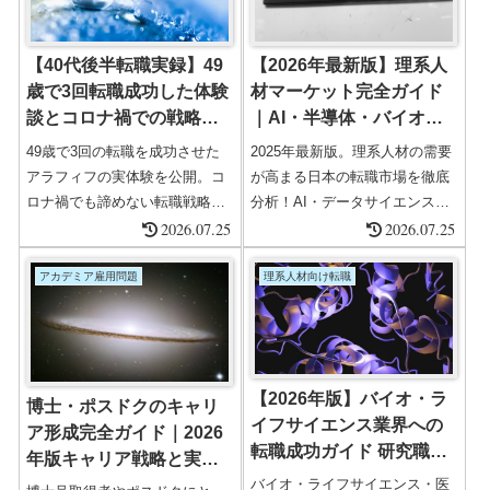
【40代後半転職実録】49
【2026年最新版】理系人
歳で3回転職成功した体験
材マーケット完全ガイド
談とコロナ禍での戦略変
｜AI・半導体・バイオ・
更術
製造業の求人動向と転職
49歳で3回の転職を成功させた
2025年最新版。理系人材の需要
成功戦略
アラフィフの実体験を公開。コ
が高まる日本の転職市場を徹底
ロナ禍でも諦めない転職戦略、
分析！AI・データサイエンス・
エージェント活用法、面接対策
2026.07.25
バイオ・製造・教育・DX分野等
2026.07.25
まで詳細解説。40代後半の転職
への理系転職動向やリアルな事
を検討中の方必見の実録レポー
例、業界別需要、キャリア成功
アカデミア雇用問題
理系人材向け転職
ト。
の秘訣まで完全網羅。アカデミ
ック経験者・理工系人材のため
の転職市場最前線。
【2026年版】バイオ・ラ
博士・ポスドクのキャリ
イフサイエンス業界への
ア形成完全ガイド｜2026
転職成功ガイド 研究職・
年版キャリア戦略と実践
データサイエンス・MSL
チェックリスト
バイオ・ライフサイエンス・医