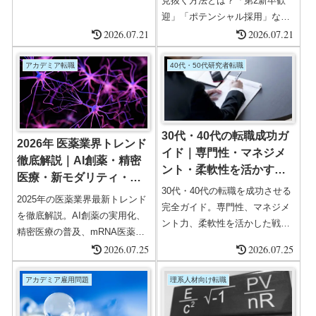
見抜く方法とは？「第2新卒歓
先を内定辞退したり、起業をあ
迎」「ポテンシャル採用」など
きらめたりすることを意味する
2026.07.21
の暗示的なフレーズとその対策
2026.07.21
業界用語です。およそ50％の人
を徹底解説。
が家族に転職を反対された経験
アカデミア転職
40代・50代研究者転職
はあり、そのうちの半数が転職
を辞めたり、辞退した経験を持
つそうです。例えば、将来のキ
ャリアアップや収入増加を目指
30代・40代の転職成功ガ
2026年 医薬業界トレンド
して転職活動をしていた人が、
イド｜専門性・マネジメ
徹底解説｜AI創薬・精密
配偶者から「今の会社の方が安
ント・柔軟性を活かす戦
医療・新モダリティ・デ
定してい...
略的転職法
30代・40代の転職を成功させる
ジタル臨床開発
2025年の医薬業界最新トレンド
完全ガイド。専門性、マネジメ
を徹底解説。AI創薬の実用化、
ント力、柔軟性を活かした戦略
精密医療の普及、mRNA医薬や
的転職法、転職エージェントの
ADCなど新モダリティの台頭、
2026.07.25
2026.07.25
活用法を徹底解説。
デジタル臨床試験の標準化ま
で。製薬業界の変革と今後の展
アカデミア雇用問題
理系人材向け転職
望を専門家が分析します。