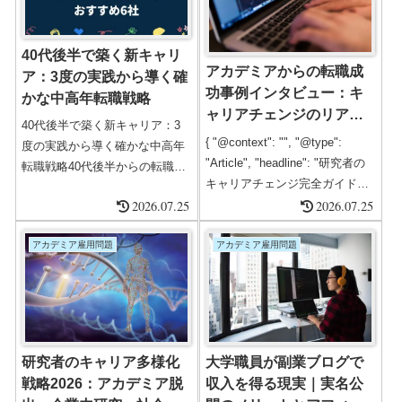
40代後半で築く新キャリ
アカデミアからの転職成
ア：3度の実践から導く確
功事例インタビュー：キ
かな中高年転職戦略
ャリアチェンジのリアル
40代後半で築く新キャリア：3
ストーリー
{ "@context": "", "@type":
度の実践から導く確かな中高年
"Article", "headline": "研究者の
転職戦略40代後半からの転職は
キャリアチェンジ完全ガイド
「不可能」ではなく、戦略次第
2026.07.25
【2026年版】｜アカデミアから
2026.07.25
で十分に現実的35歳を過ぎると
企業へ転職成功する方法",
求人数が急速に減少し始める
"description": "研究者がアカデ
アカデミア雇用問題
アカデミア雇用問題
――これは転職市場の厳しい現
ミアから民間企業へ転職する際
実です。40代の転職は難しいこ
の成功事例、戦略、必要スキ
とには間違いありませんが、 一
ル、心構えを2026年版として徹
方でスキルを持つミドル層・シ
底解説。ポスドク・大学教員の
ニア層の採用ニーズは年々高ま
キャリアチェンジ実例と成功ス
っています。特にヘッドハンテ
研究者のキャリア多様化
大学職員が副業ブログで
テップを詳しく紹...
ィングやスカウト型サービスを
戦略2026：アカデミア脱
収入を得る現実｜実名公
通じて、 40代後半でも年収...