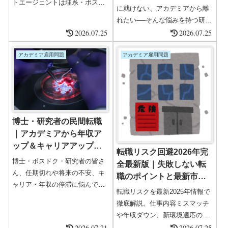
トエージェントは理系・ポスド
に就けない、アカデミアから離
ク・PhD・院卒・ハイクラス転
れたい──そんな悩みを持つ研究
職に強い国内最大級の転職エー
2026.07.25
者へ。筆者の実体験をもとに、
2026.07.25
ジェント。圧倒的な求人数と総
強みの棚卸し、英語力、副業、
合力、年収アップ率、サポート
職務経歴書の工夫、転職エージ
アカデミア雇用問題
アカデミア雇用問題
体制で国内No.1の実績を誇りま
ェント活用法などを解説しま
す。運営会社株式会社リクルー
す。
ト創業1977年公開求人数約
160,000件非公開求人数約
150,000件登録者数約64万3,000
人年収アップ率62.7％全国拠点
博士・研究者の民間転職
全国1...
｜アカデミアから年収ア
ップ＆キャリアアップ完
転職リスク回避2026年完
全ガイド
博士・ポスドク・研究者の皆さ
全最新版｜失敗しない転
ん、任期切れや将来の不安、キ
職のポイントと最新市場
ャリア・年収の停滞に悩んでい
動向と対策マニュアル
転職リスクを最新2025年情報で
ませんか？本記事では、アカデ
徹底解説。仕事内容ミスマッチ
ミアから民間企業への転職を成
や年収ダウン、新環境適応の悩
功させるための**2026年最新ノ
2026.07.21
みの対処法、口コミサイト活用
2026.07.25