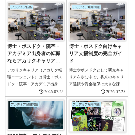
期制契約で雇用され、将来の安
800万円以上のハイクラス求
定性が低いことはよく知られて
アカデミア転職
アカデミア雇用問題
人・管理職・専門職・エグゼク
います。さらに研究費の確保や
ティブ案件を多数保有し、転職
学術論文の競争も激しく、キャ
後の年収アップ率は61.7%を誇
リア形成における不安は大きな
ります。大手上場企業から外資
ストレスとなります。本記事で
系企業、ベンチャー...
は、アカデミアの雇用問題の現
博士・ポスドク・院卒・
博士・ポスドク向けキャ
状、具体的な課題、そして研究
アカデミア出身者の転職
リア支援制度の完全ガイ
者としてどのように対策を考え
ならアカリクキャリア｜
ド
るべきかを徹底解説します。1.
研究職・エンジニア求人
ポス...
アカリクキャリア（アカリク転
博士やポスドクとして研究キャ
が豊富なおすすめ転職エ
職エージェント）は博士・ポス
リアを歩む中で、将来のキャリ
ージェント【口コミ・評
ドク・院卒・アカデミア出身者
ア選択や資金確保は大きな課題
判・体験談あり】
のための転職支援サービス。研
2026.07.25
です。近年、政府や大学、研究
2026.07.25
究職・エンジニアなど専門性を
機関は、研究者のキャリア形成
活かせる求人が豊富で、理系・
を支援するための各種制度を整
アカデミア雇用問題
アカデミア雇用問題
文系院生や女性研究者にもおす
備しています。本記事では、博
すめ。口コミ・評判・体験談や
士・ポスドク向けのキャリア支
書類通過率50％超のサポート、
援制度を包括的に解説し、研究
利用の流れまで詳しく解説しま
者としてのキャリア戦略を支え