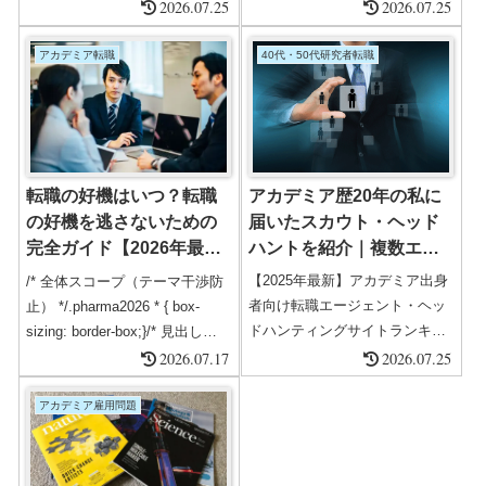
由、ハイクラス転職・理系転職
2026.07.25
ャリア戦略", "description": "ア
2026.07.25
の成功事例、外資系・管理職向
カデミアの論文呪縛から解放さ
けの年収アップ戦略を20,000字
れ、精神的自由・仕事の裁量・
アカデミア転職
40代・50代研究者転職
で網羅。JACリクルートメン
生活安定・収入アップを実現し
ト、ビズリーチ、シンシアード
た研究者の事例紹介。社会科
など主要サービスの特徴も詳し
学・生物・医学系のポスドク経
く解説。
験者のキャリア戦略と民間企業
転職の現実も解説。", "author":
アカデミア歴20年の私に
転職の好機はいつ？転職
{...
届いたスカウト・ヘッド
の好機を逃さないための
ハントを紹介｜複数エー
完全ガイド【2026年最新
ジェント登録がおすすめ
版】
【2025年最新】アカデミア出身
/* 全体スコープ（テーマ干渉防
【2026年最新版】
者向け転職エージェント・ヘッ
止） */.pharma2026 * { box-
ドハンティングサイトランキン
sizing: border-box;}/* 見出し
グアカデミア歴20年の専門家が
*/.pharma2026 h1 { font-size:
2026.07.17
2026.07.25
実体験で選んだ転職エージェン
1.6rem; font-weight: 700;
ト・ヘッドハンティングサイト
margin-bottom: 20px; color:
アカデミア雇用問題
を徹底比較
#333; line-height:
1.4;}.pharma2026 h2 { font-si...